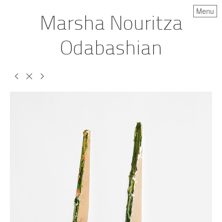
Menu
Marsha Nouritza
Odabashian